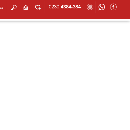
0230
4384-384
as