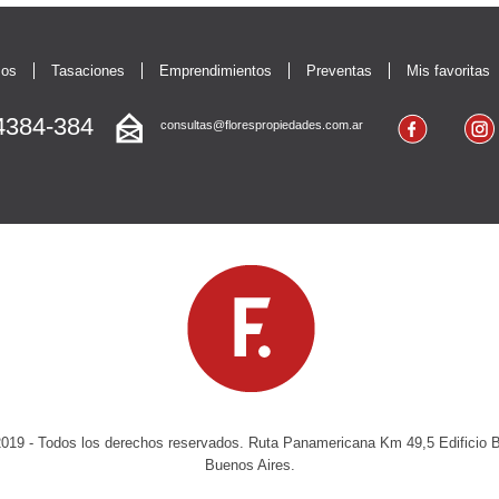
mos
Tasaciones
Emprendimientos
Preventas
Mis favoritas
384-384
consultas@florespropiedades.com.ar
- Todos los derechos reservados. Ruta Panamericana Km 49,5 Edificio Bure
Buenos Aires.