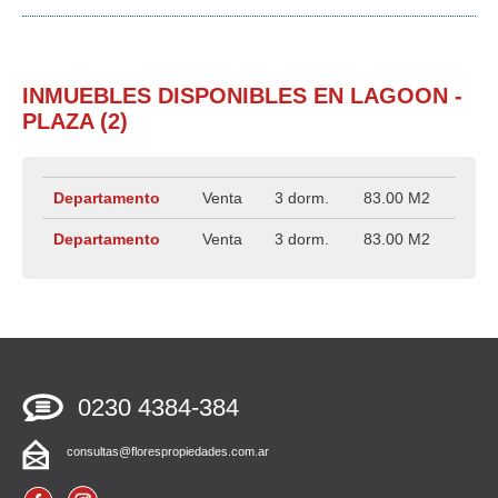
INMUEBLES DISPONIBLES
EN LAGOON -
PLAZA (2)
Departamento
Venta
3 dorm.
83.00 M2
Departamento
Venta
3 dorm.
83.00 M2
0230
4384-384
consultas@florespropiedades.com.ar